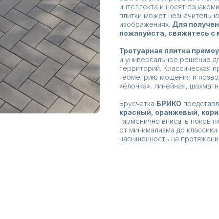
интеллекта и носят ознаком
плитки может незначительно
изображениях.
Для получен
пожалуйста, свяжитесь с
Тротуарная плитка прямо
и универсальное решение д
территорий. Классическая 
геометрию мощения и позвол
«ёлочка», линейная, шахмат
Брусчатка
БРИКО
представл
красный, оранжевый, кор
гармонично вписать покрыти
от минимализма до классики.
насыщенность на протяжении