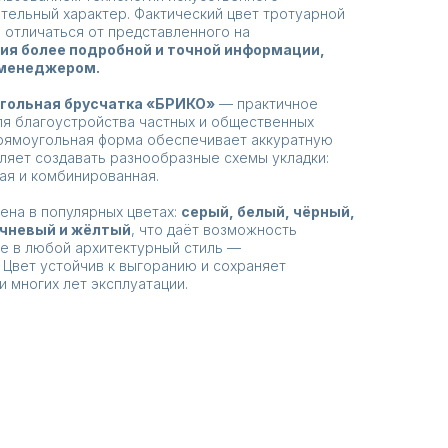
ительный характер. Фактический цвет тротуарной
 отличаться от представленного на
ия более подробной и точной информации,
 менеджером.
угольная брусчатка «БРИКО»
— практичное
ля благоустройства частных и общественных
прямоугольная форма обеспечивает аккуратную
яет создавать разнообразные схемы укладки:
ная и комбинированная.
ена в популярных цветах:
серый, белый, чёрный,
ичневый и жёлтый
, что даёт возможность
е в любой архитектурный стиль —
 Цвет устойчив к выгоранию и сохраняет
 многих лет эксплуатации.