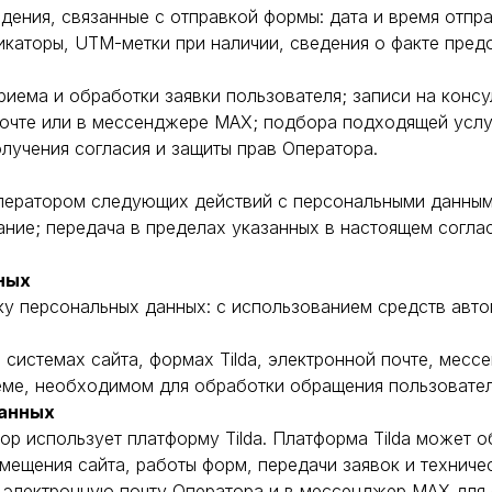
дения, связанные с отправкой формы: дата и время отпра
икаторы, UTM-метки при наличии, сведения о факте пред
ема и обработки заявки пользователя; записи на консул
почте или в мессенджере MAX; подбора подходящей услу
лучения согласия и защиты прав Оператора.
ератором следующих действий с персональными данными:
ание; передача в пределах указанных в настоящем согла
ных
 персональных данных: с использованием средств автом
 системах сайта, формах Tilda, электронной почте, мес
еме, необходимом для обработки обращения пользовател
данных
ор использует платформу Tilda. Платформа Tilda может о
мещения сайта, работы форм, передачи заявок и техниче
а электронную почту Оператора и в мессенджер MAX для