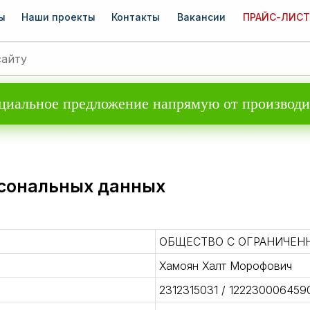
ы
Наши проекты
Контакты
Вакансии
ПРАЙС-ЛИСТ
циальное предложение напрямую от производи
рсональных данных
ОБЩЕСТВО С ОГРАНИЧЕН
Хамоян Халт Морофович
2312315031 / 122230006459