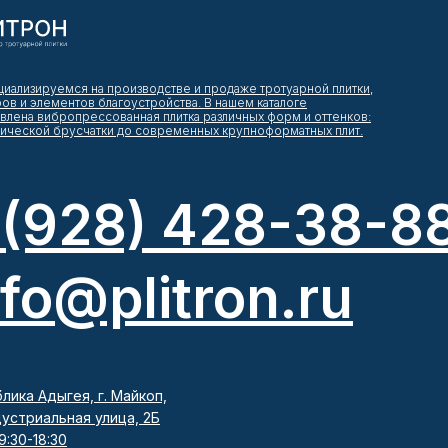
иализируемся на производстве и продаже тротуарной плитки,
в и элементов благоустройства. В нашем каталоге
влена вибропрессованная плитка различных форм и оттенков:
сической брусчатки до современных крупноформатных плит.
 (928) 428-38-8
nfo@plitron.ru
лика Адыгея, г. Майкоп,
дустриальная улица, 2Б
9:30-18:30