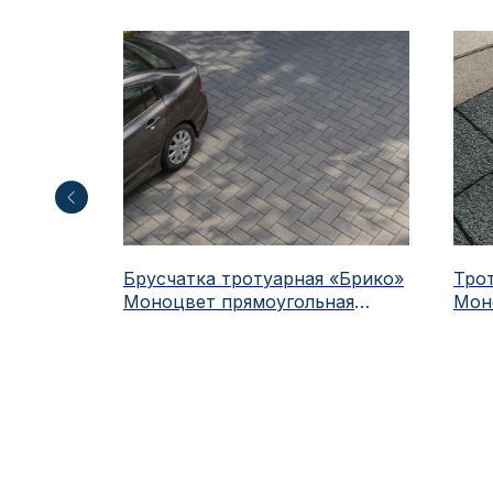
лассика
Брусчатка тротуарная «Брико»
Тро
тняк,
Моноцвет прямоугольная
Мон
100х200 мм. Толщиной
40/60/80 мм