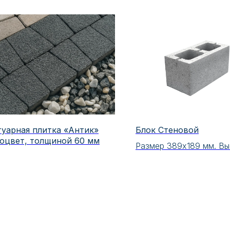
туарная плитка «Антик»
Блок Стеновой
оцвет, толщиной 60 мм
Размер 389х189 мм. Вы
мм.