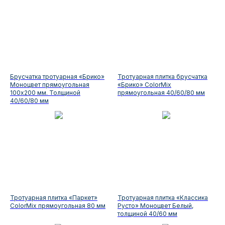
Брусчатка тротуарная «Брико»
Тротуарная плитка брусчатка
Моноцвет прямоугольная
«Брико» ColorMix
100х200 мм. Толщиной
прямоугольная 40/60/80 мм
40/60/80 мм
Тротуарная плитка «Паркет»
Тротуарная плитка «Классика
ColorMix прямоугольная 80 мм
Русто» Моноцвет Белый,
толщиной 40/60 мм