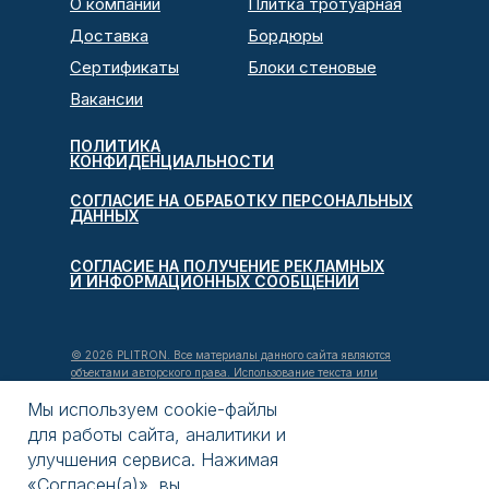
О компании
Плитка тротуарная
Доставка
Бордюры
Сертификаты
Блоки стеновые
Вакансии
ПОЛИТИКА
КОНФИДЕНЦИАЛЬНОСТИ
СОГЛАСИЕ НА ОБРАБОТКУ ПЕРСОНАЛЬНЫХ
ДАННЫХ
СОГЛАСИЕ НА ПОЛУЧЕНИЕ РЕКЛАМНЫХ
И ИНФОРМАЦИОННЫХ СООБЩЕНИЙ
© 2026 PLITRON. Все материалы данного сайта являются
объектами авторского права. Использование текста или
изображений без разрешения запрещено.
Мы используем cookie-файлы
Информация и цены на сайте
plitron.ru
не являются
для работы сайта, аналитики и
публичной офертой. Параметры заказа, актуальная стоимость
улучшения сервиса. Нажимая
и наличие товара подтверждаются специалистом нашей
«Согласен(а)», вы
компании по телефону только после обработки вашей заявки