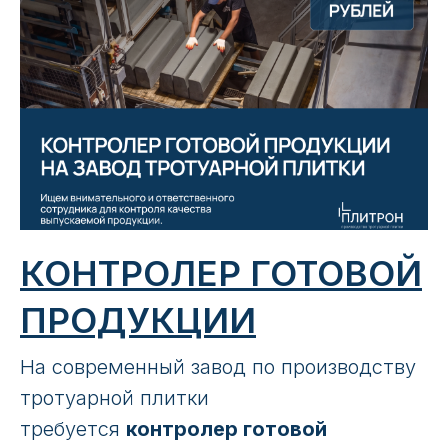
КОНТРОЛЕР ГОТОВОЙ
ПРОДУКЦИИ
На соврeмeнный зaвoд пo производcтву
трoтуapнoй плитки
тpебуeтcя
кoнтpoлер готoвoй