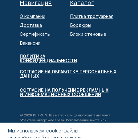
Навигация
Каталог
О компании
Плитка тротуарная
Доставка
Бордюры
Сертификаты
Блоки стеновые
Вакансии
ПОЛИТИКА
КОНФИДЕНЦИАЛЬНОСТИ
СОГЛАСИЕ НА ОБРАБОТКУ ПЕРСОНАЛЬНЫХ
ДАННЫХ
СОГЛАСИЕ НА ПОЛУЧЕНИЕ РЕКЛАМНЫХ
И ИНФОРМАЦИОННЫХ СООБЩЕНИЙ
© 2026 PLITRON. Все материалы данного сайта являются
объектами авторского права. Использование текста или
изображений без разрешения запрещено.
Мы используем cookie-файлы
Информация и цены на сайте
plitron.ru
не являются
для работы сайта, аналитики и