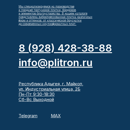
Мы специализируемся на производстве
и продаже тротуарной плитки, бордюров
и элементов благоустройства. В нашем каталоге
представлена вибропрессованная плитка различных
форм и оттенков: от классической брусчатки
до современных крупноформатных плит.
8 (928) 428-38-88
info@plitron.ru
Республика Адыгея, г. Майкоп,
ул. Индустриальная улица, 2Б
Пн-Пт 9:30-18:30
Сб-Вс Выходной
Telegram
MAX