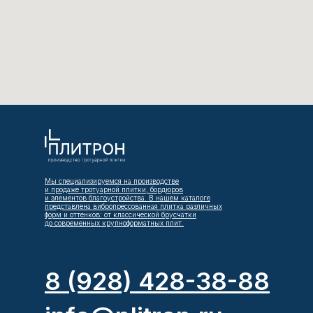
Мы специализируемся на производстве
и продаже тротуарной плитки, бордюров
и элементов благоустройства. В нашем каталоге
представлена вибропрессованная плитка различных
форм и оттенков: от классической брусчатки
до современных крупноформатных плит.
8 (928) 428-38-88